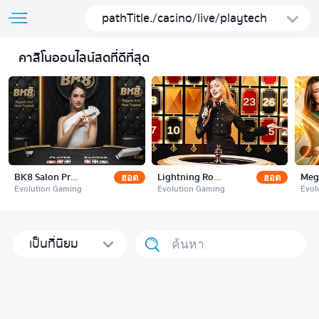
pathTitle./casino/live/playtech
คาสิโนออนไลน์สดที่ดีที่สุด
BK8 Salon Prive Baccarat
Lightning Roulette
Meg
ฮอต
ฮอต
Evolution Gaming
Evolution Gaming
Evol
เป็นที่นิยม