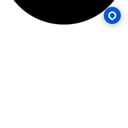
ใบอนุญาตเกม
BK8 ดำเนินการโดยบริษัท Mettlemind Tech Ltd. หมายเลขจดทะเบียน
15779 ที่อยู่จดทะเบียน: ฮัมชาโก, เมืองมูตซามูดู, เกาะอองฌวน , สหภาพคอ
โมโรส BK8ได้รับใบอนุญาตและอยู่ภายใต้การกำกับดูแลโดยรัฐบาลเกาะอองฌ
วน สหภาพคอโมโรส ภายใต้ใบอนุญาตเลขที่ ALSI-202504032-FI2 BK8
ปฏิบัติตามข้อกำหนดและกฎระเบียบทางกฎหมายอย่างเคร่งครัด และได้รับ
อนุญาตให้ดำเนินกิจกรรมการเดิมพันทุกประเภทอย่างถูกต้องตามกฎหมาย