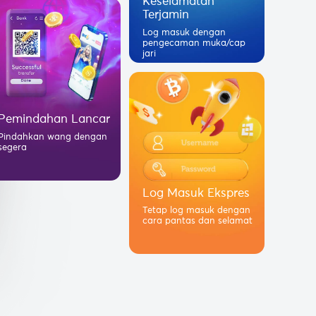
Keselamatan
Terjamin
Log masuk dengan
pengecaman muka/cap
jari
Pemindahan Lancar
Pindahkan wang dengan
segera
Log Masuk Ekspres
Tetap log masuk dengan
cara pantas dan selamat