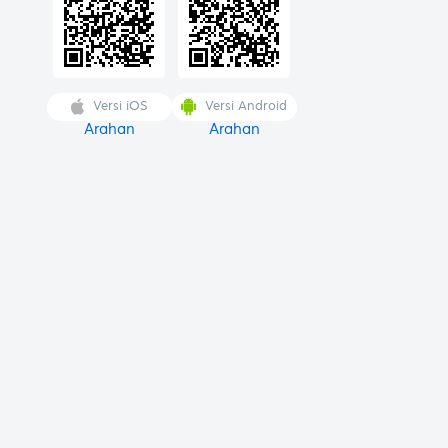
Versi iOS
Versi Android
Arahan
Arahan